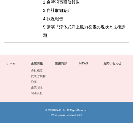
2.台湾視察研修報告
3.自社取組紹介
4.状況報告
5.講演「浮体式洋上風力発電の現状と技術課
題」
ホーム
企業情報
業務内容
NEWS
お問い合わせ
会社概要
代表ご挨拶
沿革
企業理念
関連会社
©
2023 DXIA Co.,Ltd
All Rights Reserved.
《Web Design:Template-Party》