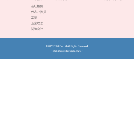
会社概要
代表ご挨拶
沿革
企業理念
関連会社
©
2023 DXIA Co.,Ltd
All Rights Reserved.
《Web Design:Template-Party》