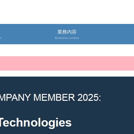
業務内容
on
Business content